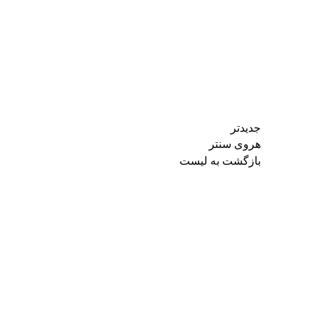
جدیدتر
هروی سنتر
بازگشت به لیست
هوشمندسازی پارکینگ
مرکز خرید باملند