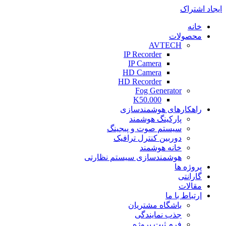
ایجاد اشتراک
خانه
محصولات
AVTECH
IP Recorder
IP Camera
HD Camera
HD Recorder
Fog Generator
K50.000
راهکارهای هوشمندسازی
پارکینگ هوشمند
سیستم صوت و پیجینگ
دوربین کنترل ترافیک
خانه هوشمند
هوشمندسازی سیستم نظارتی
پروژه ها
گارانتی
مقالات
ارتباط با ما
باشگاه مشتریان
جذب نمایندگی
فرم ثبت پروژه